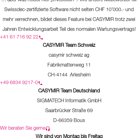
… aber was heisst hier „Investition“? Wo unsere Mitbewerber für
Swissdec-zertifizierte Software nicht selten CHF 10’000.- und
mehr verrechnen, bildet dieses Feature bei CASYMIR trotz zwei
Jahren Entwicklungsarbeit Teil des normalen Wartungsvertrags!
+41 61 716 92 22
CASYMIR Team Schweiz
casymir schweiz ag
Fabrikmattenweg 11
CH-4144 Arlesheim
+49 6834 9217-0
CASYMIR Team Deutschland
SIGMATECH Informatik GmbH
Saarbrücker Straße 69
D-66359 Bous
Wir beraten Sie gerne
Wir sind von Montag bis Freitag